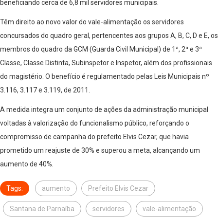
beneficiando cerca de 6,8 mil servidores municipais.
Têm direito ao novo valor do vale-alimentação os servidores
concursados ​​do quadro geral, pertencentes aos grupos A, B, C, D e E, os
membros do quadro da GCM (Guarda Civil Municipal) de 1ª, 2ª e 3ª
Classe, Classe Distinta, Subinspetor e Inspetor, além dos profissionais
do magistério. O benefício é regulamentado pelas Leis Municipais nº
3.116, 3.117 e 3.119, de 2011.
A medida integra um conjunto de ações da administração municipal
voltadas à valorização do funcionalismo público, reforçando o
compromisso de campanha do prefeito Elvis Cezar, que havia
prometido um reajuste de 30% e superou a meta, alcançando um
aumento de 40%.
Tags:
aumento
Prefeito Elvis Cezar
Santana de Parnaíba
servidores
vale-alimentação