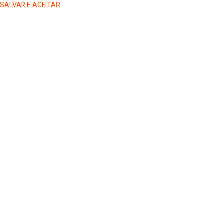
SALVAR E ACEITAR
HOME
COLUNISTAS
DR. JORGE HENRIQUE
DRA. LUANA KAREN OLIVEIRA
ELSA OLIVEIRA
EDGAR DE SOUZA
GREGORIO MAGLIO
JAIRO GIOVENARDI
MARLUCI ZANELATO
SELMA CEZAR