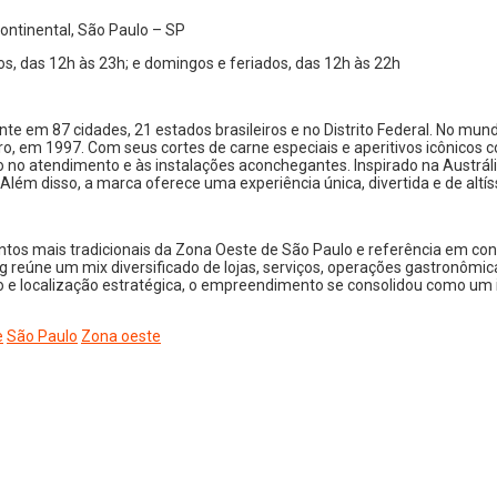
ontinental, São Paulo – SP
s, das 12h às 23h; e domingos e feriados, das 12h às 22h
te em 87 cidades, 21 estados brasileiros e no Distrito Federal. No mun
iro, em 1997. Com seus cortes de carne especiais e aperitivos icônicos c
no atendimento e às instalações aconchegantes. Inspirado na Austrália,
er. Além disso, a marca oferece uma experiência única, divertida e de a
s mais tradicionais da Zona Oeste de São Paulo e referência em conv
 reúne um mix diversificado de lojas, serviços, operações gastronômic
esso e localização estratégica, o empreendimento se consolidou como 
e
São Paulo
Zona oeste