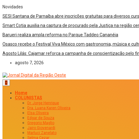
Novidades
SESI Santana de Parnaíba abre inscrições gratuitas para diversos cur
Smart Cotia auxilia na captura de procurado pela Justiça na região cen
Barueri realiza ampla reforma no Parque Taddeo Cananéia
Osasco recebe o Festival Viva México com gastronomia, música e cult
Agosto Lilás: Cajamar reforça a campanha de conscientização pelo fi
agosto 7, 2026
Home
COLUNISTAS
Dr. Jorge Henrique
Dra. Luana Karen Oliveira
Elsa Oliveira
Edgar de Souza
Gregorio Maglio
Jairo Giovenardi
Marluci Zanelato
Selma Cezar