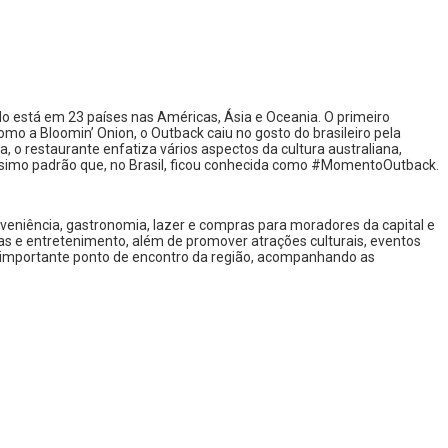
do está em 23 países nas Américas, Ásia e Oceania. O primeiro
omo a Bloomin’ Onion, o Outback caiu no gosto do brasileiro pela
 o restaurante enfatiza vários aspectos da cultura australiana,
ltíssimo padrão que, no Brasil, ficou conhecida como #MomentoOutback.
eniência, gastronomia, lazer e compras para moradores da capital e
as e entretenimento, além de promover atrações culturais, eventos
um importante ponto de encontro da região, acompanhando as