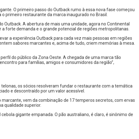
egante. O primeiro passo do Outback rumo à essa nova fase começou
 o primeiro restaurante da marca inaugurado no Brasil.
do Outback. A abertura de mais uma unidade, agora no Continental
 a forte demanda e o grande potencial de regiões metropolitanas.
evar a experiência Outback para cada vez mais pessoas em regiões
entem sabores marcantes e, acima de tudo, criem memórias à mesa.
perfil do público da Zona Oeste. A chegada de uma marca tão
ncontro para famílias, amigos e consumidores da região”,
s telonas, os sócios resolveram fundar o restaurante com a temática
iado e descontraído por um valor acessível.
ero marcante, vem da combinação de 17 temperos secretos, com ervas
a qualidade superior.
l cebola gigante empanada. O pão australiano, é claro, é sinônimo de