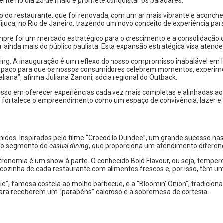
ente no dia 25 de maio e promete conquistar os paladares.
 do restaurante, que foi renovada, com um ar mais vibrante e aconch
juca, no Rio de Janeiro, trazendo um novo conceito de experiência para
mpre foi um mercado estratégico para o crescimento e a consolidação 
inda mais do público paulista. Esta expansão estratégica visa atender
g. A inauguração é um reflexo do nosso compromisso inabalável em l
espaço para que os nossos consumidores celebrem momentos, experim
iana”, afirma Juliana Zanoni, sócia regional do Outback.
so em oferecer experiências cada vez mais completas e alinhadas ao 
fortalece o empreendimento como um espaço de convivência, lazer e e
nidos. Inspirados pelo filme “Crocodilo Dundee”, um grande sucesso na
r no segmento de
casual dining
, que proporciona um atendimento diferenc
tronomia é um show à parte. O conhecido Bold Flavour, ou seja, temp
cozinha de cada restaurante com alimentos frescos e, por isso, têm um
e”, famosa costela ao molho barbecue, e a “Bloomin’ Onion”, tradiciona
ara receberem um “parabéns” caloroso e a sobremesa de cortesia.