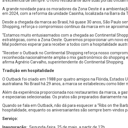
a excelência de sempre. O novo restaurante abre suas portas oficialm
A grande novidade para os moradores da Zona Oeste é a ambientação
em 2024, com a reforma da unidade Casinha, localizada na Barra da Ti
Desde a chegada da marca ao Brasil, há quase 30 anos, São Paulo se
Shopping, reforça o compromisso contínuo da marca em se aproximar a
“Estamos muito entusiasmados com a chegada ao Continental Shoppin
estratégicas, como a Zona Oeste. Queremos proporcionar um novo 
Mal podemos esperar para receber a todos com a hospitalidade austral
“Receber o Outback no Continental Shopping reforça nosso compromis
reconhecida nacionalmente amplia o mix gastronômico do shopping e 
afirma Agnério Carvalho, superintendente do Continental Shopping.
Tradição em hospitalidade
O Outback foi criado em 1988 por quatro amigos na Flórida, Estados U
australiana. No Brasil há 29 anos, a marca se estabeleceu como líde
Além da experiência proporcionada nos restaurantes da marca, a gas
e especiarias selecionadas. Os pratos são preparados diariamente na 
Quando se fala em Outback, não dá para esquecer a “Ribs on the Barbi
hospitalidade, enquanto os aniversariantes são sempre bem-vindos p
Serviço:
Inauguração:
Segunda-feira, 25 de maio, a partir de 12h