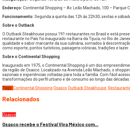
Endereço:
Continental Shopping – Av. Leão Machado, 100 – Parque C
Funcionamento:
Segunda a quinta das 12h às 22h30; sextas e sábado
Sobre o Outback
O Outback Steakhouse possui 191 restaurantes no Brasil e está presen
restaurante no País foi inaugurado na Barra da Tijuca, no Rio de Jane
qualidade e sabor marcante da sua culinária, somados à descontração 
como esporte, pontos turísticos, paisagens icônicas, tradições e laz
Sobre o Continental Shopping
Inaugurado em 1975, o Continental Shopping é um dos empreendimento
da região de Osasco. Localizado na Avenida Leão Machado, o shopping
sazonais e experiências voltadas para toda a família. Com fácil ac
transformações do perfil urbano e de consumo ao longo das décadas.
Tags:
Continental Shopping
Osasco
Outback Steakhouse:
Restaurant
Relacionados
Osasco
Osasco recebe o Festival Viva México com...