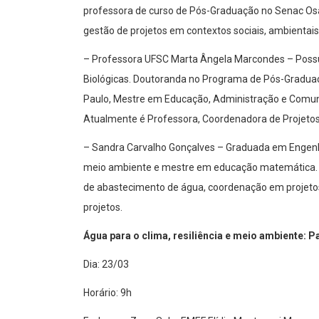
gestão de projetos em contextos sociais, ambientais
– Professora UFSC Marta Ângela Marcondes – Possui
Biológicas. Doutoranda no Programa de Pós-Graduaç
Paulo, Mestre em Educação, Administração e Comuni
Atualmente é Professora, Coordenadora de Projetos
– Sandra Carvalho Gonçalves – Graduada em Engenh
meio ambiente e mestre em educação matemática. E
de abastecimento de água, coordenação em projeto
projetos.
Água para o clima, resiliência e meio ambiente: P
Dia: 23/03
Horário: 9h
Endereço: Zona Sul – EMEF Elídio Mantovani Monsenh