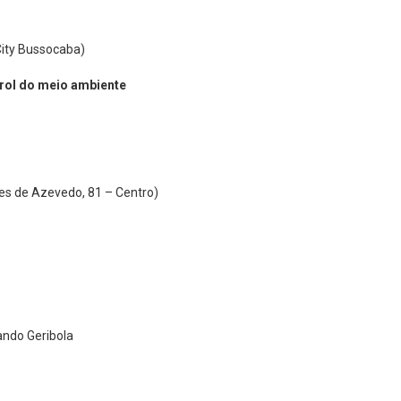
City Bussocaba)
prol do meio ambiente
res de Azevedo, 81 – Centro)
ando Geribola