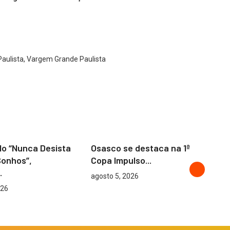
Paulista, Vargem Grande Paulista
OSASCO
lo “Nunca Desista
Osasco se destaca na 1ª
Os
Sonhos”,
Copa Impulso...
un
.
agosto 5, 2026
ag
026