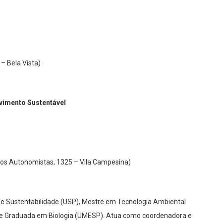
– Bela Vista)
vimento Sustentável
dos Autonomistas, 1325 – Vila Campesina)
 e Sustentabilidade (USP), Mestre em Tecnologia Ambiental
 e Graduada em Biologia (UMESP). Atua como coordenadora e
sco. Experiência de 18 anos na área de sustentabilidade e com