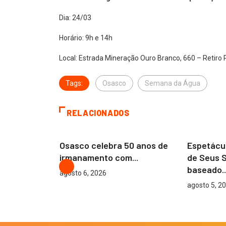
Dia: 24/03
Horário: 9h e 14h
Local: Estrada Mineração Ouro Branco, 660 – Retiro 
Tags:
Osasco
Semana da Água
RELACIONADOS
OSASCO
OSASCO
em 3º no
Osasco celebra 50 anos de
Espetácu
irmanamento com...
de Seus 
baseado..
agosto 6, 2026
agosto 5, 2