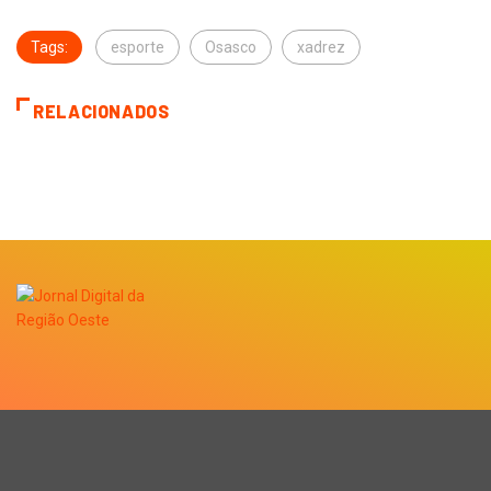
Tags:
esporte
Osasco
xadrez
RELACIONADOS