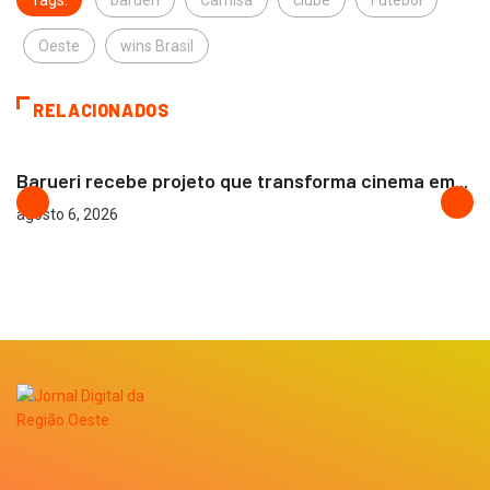
Tags:
barueri
Camisa
clube
Futebol
Oeste
wins Brasil
RELACIONADOS
BARUERI
Barueri recebe projeto que transforma cinema em...
agosto 6, 2026