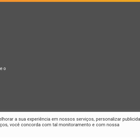
e o
orar a sua experiência em nossos serviços, personalizar publicid
rviços, você concorda com tal monitoramento e com nossa
26 Jornal Digital da Região Oeste | Desenvolvido por
2D Comunicações