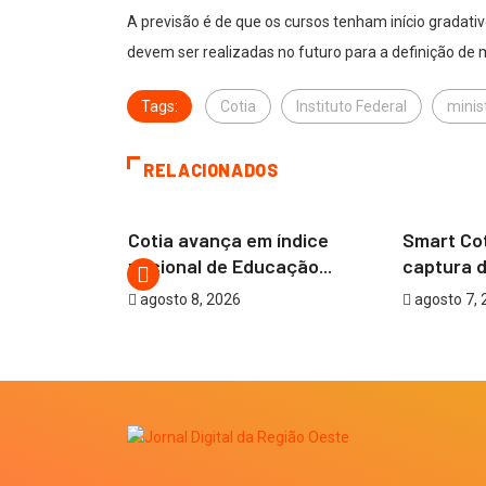
A previsão é de que os cursos tenham início gradati
devem ser realizadas no futuro para a definição de 
Tags:
Cotia
Instituto Federal
minis
RELACIONADOS
COTIA
COTIA
rta de
Cotia avança em índice
Smart Cot
com...
nacional de Educação...
captura d
agosto 8, 2026
agosto 7, 