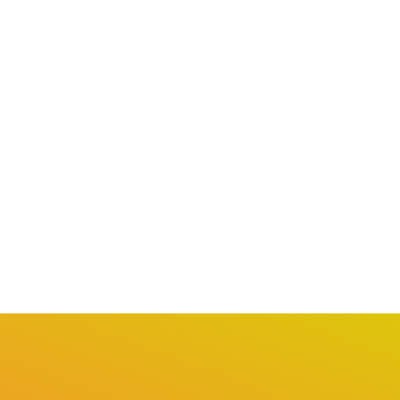
COTIA
COTIA
rque Chico Anysio será
Projeto VivaVôlei promove
vitalizado e passará...
capacitação gratuita para
professores...
gosto 5, 2026
agosto 3, 2026