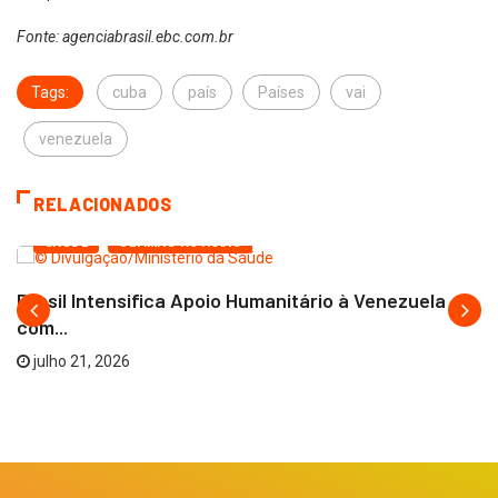
Fonte: agenciabrasil.ebc.com.br
Tags:
cuba
país
Países
vai
venezuela
RELACIONADOS
SAÚDE
ÚLTIMAS NOTÍCIAS
Brasil Intensifica Apoio Humanitário à Venezuela
com...
julho 21, 2026