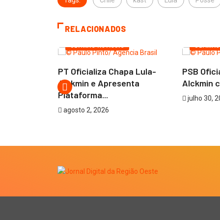
Tags:
Chile
kast
Lula
Posse
RELACIONADOS
ELEIÇÕE
ÚLTIMAS NOTÍCIAS
ÚLTIMAS
PT Oficializa Chapa Lula-
PSB Ofici
iversidades
Alckmin e Apresenta
Alckmin c
...
Plataforma...
julho 30, 
agosto 2, 2026