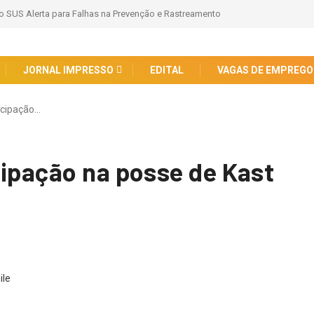
hopping Barueri celebra o Miraculous Day com encontro oficial de Ladybug e 
i!
JORNAL IMPRESSO
EDITAL
VAGAS DE EMPREGO
icipação…
cipação na posse de Kast