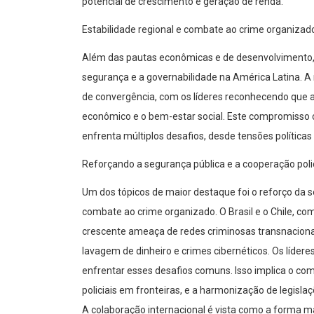
potencial de crescimento e geração de renda.
Estabilidade regional e combate ao crime organizad
Além das pautas econômicas e de desenvolvimento, o
segurança e a governabilidade na América Latina. A
de convergência, com os líderes reconhecendo que a
econômico e o bem-estar social. Este compromisso
enfrenta múltiplos desafios, desde tensões política
Reforçando a segurança pública e a cooperação polic
Um dos tópicos de maior destaque foi o reforço da s
combate ao crime organizado. O Brasil e o Chile, c
crescente ameaça de redes criminosas transnaciona
lavagem de dinheiro e crimes cibernéticos. Os líde
enfrentar esses desafios comuns. Isso implica o co
policiais em fronteiras, e a harmonização de legislaç
A colaboração internacional é vista como a forma m