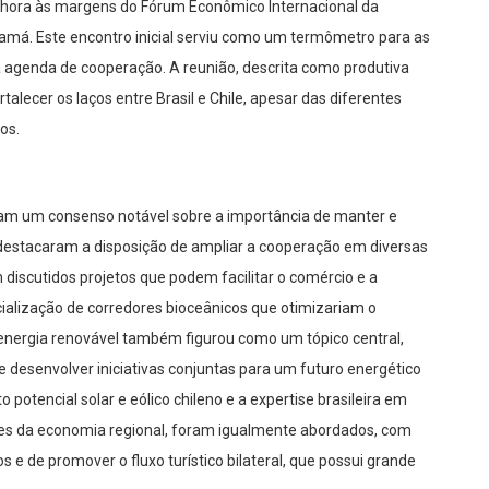
ma hora às margens do Fórum Econômico Internacional da
namá. Este encontro inicial serviu como um termômetro para as
 agenda de cooperação. A reunião, descrita como produtiva
talecer os laços entre Brasil e Chile, apesar das diferentes
os.
ram um consenso notável sobre a importância de manter e
s destacaram a disposição de ampliar a cooperação em diversas
m discutidos projetos que podem facilitar o comércio e a
ncialização de corredores bioceânicos que otimizariam o
energia renovável também figurou como um tópico central,
 desenvolver iniciativas conjuntas para um futuro energético
 potencial solar e eólico chileno e a expertise brasileira em
lares da economia regional, foram igualmente abordados, com
s e de promover o fluxo turístico bilateral, que possui grande