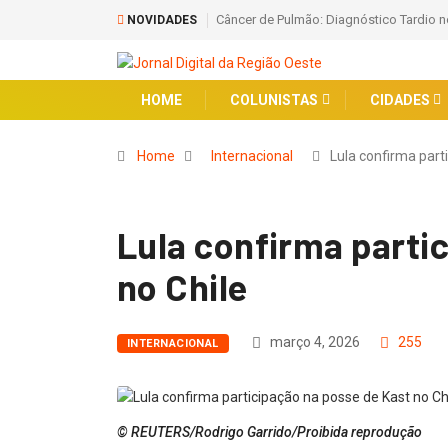
stico Tardio no SUS Alerta para Falhas na Prevenção e Rastreamento
Parque S
NOVIDADES
Veja aqu
HOME
COLUNISTAS
CIDADES
Home
Internacional
Lula confirma part
Lula confirma parti
no Chile
março 4, 2026
255
INTERNACIONAL
© REUTERS/Rodrigo Garrido/Proibida reprodução