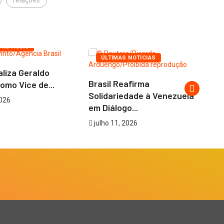
relações
S
INTERNACIONAL
 NOTÍCIAS
ÚLTIMAS NOTÍCIAS
aliza Geraldo
Brasil Reafirma
Lu
omo Vice de...
Solidariedade à Venezuela
Se
2026
em Diálogo...
j
julho 11, 2026