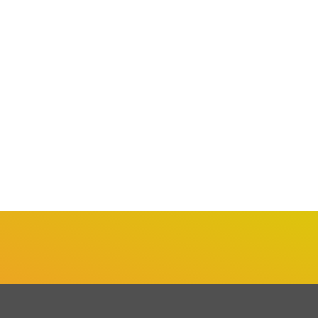
ÚLTIMAS NOTÍCIAS
BRASÍLIA
CIDADES
la Clama por ‘Alma’ na
Lula defende Pix da
leção Brasileira...
ameaça do Tarifaço...
unho 13, 2026
junho 3, 2026