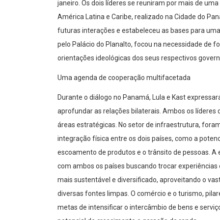
janeiro. Os dois líderes se reuniram por mais de u
América Latina e Caribe, realizado na Cidade do Pa
futuras interações e estabeleceu as bases para uma
pelo Palácio do Planalto, focou na necessidade de for
orientações ideológicas dos seus respectivos govern
Uma agenda de cooperação multifacetada
Durante o diálogo no Panamá, Lula e Kast expressa
aprofundar as relações bilaterais. Ambos os lídere
áreas estratégicas. No setor de infraestrutura, fora
integração física entre os dois países, como a pote
escoamento de produtos e o trânsito de pessoas. A 
com ambos os países buscando trocar experiências e
mais sustentável e diversificado, aproveitando o vasto
diversas fontes limpas. O comércio e o turismo, pi
metas de intensificar o intercâmbio de bens e serviço