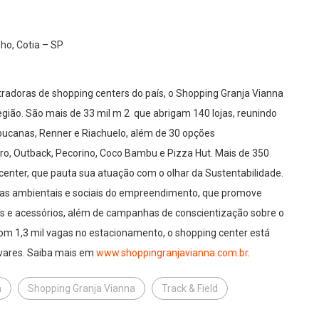
ho, Cotia – SP
tradoras de shopping centers do país, o Shopping Granja Vianna
região. São mais de 33 mil m 2 que abrigam 140 lojas, reunindo
canas, Renner e Riachuelo, além de 30 opções
o, Outback, Pecorino, Coco Bambu e Pizza Hut. Mais de 350
center, que pauta sua atuação com o olhar da Sustentabilidade.
ivas ambientais e sociais do empreendimento, que promove
s e acessórios, além de campanhas de conscientização sobre o
om 1,3 mil vagas no estacionamento, o shopping center está
avares. Saiba mais em
www.shoppingranjavianna.
com.br
.
a
Shopping Granja Vianna
Track & Field