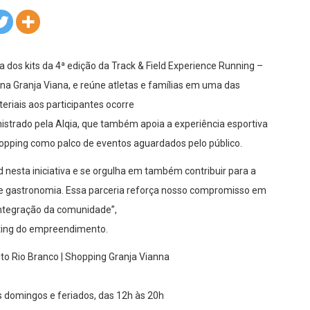
a dos kits da 4ª edição da Track & Field Experience Running –
 na Granja Viana, e reúne atletas e famílias em uma das
teriais aos participantes ocorre
strado pela Alqia, que também apoia a experiência esportiva
hopping como palco de eventos aguardados pelo público.
d nesta iniciativa e se orgulha em também contribuir para a
e gastronomia. Essa parceria reforça nosso compromisso em
ntegração da comunidade”,
eting do empreendimento.
uito Rio Branco | Shopping Granja Vianna
s domingos e feriados, das 12h às 20h