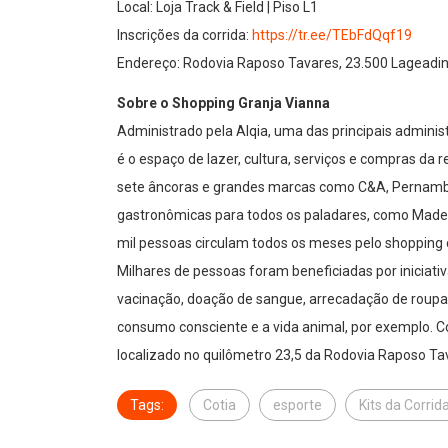
Local: Loja Track & Field | Piso L1
Inscrições da corrida:
https://tr.ee/
TEbFdQqf19
Endereço: Rodovia Raposo Tavares, 23.500 Lageadin
Sobre o Shopping Granja Vianna
Administrado pela Alqia, uma das principais adminis
é o espaço de lazer, cultura, serviços e compras da 
sete âncoras e grandes marcas como C&A, Pernambu
gastronômicas para todos os paladares, como Mader
mil pessoas circulam todos os meses pelo shopping 
Milhares de pessoas foram beneficiadas por iniciat
vacinação, doação de sangue, arrecadação de roupa
consumo consciente e a vida animal, por exemplo. C
localizado no quilômetro 23,5 da Rodovia Raposo T
Tags:
Cotia
esporte
Kits da Corrid