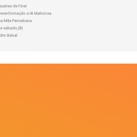
uartas de Final
Desinformação e IA Maliciosa
ama Mãe Parnaibana
te sábado,(8)
rdim Belval