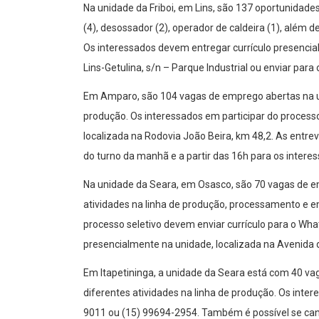
Na unidade da Friboi, em Lins, são 137 oportunidades
(4), desossador (2), operador de caldeira (1), além 
Os interessados devem entregar currículo presencial
Lins-Getulina, s/n – Parque Industrial ou enviar para 
Em Amparo, são 104 vagas de emprego abertas na u
produção. Os interessados em participar do proces
localizada na Rodovia João Beira, km 48,2. As entrev
do turno da manhã e a partir das 16h para os intere
Na unidade da Seara, em Osasco, são 70 vagas de e
atividades na linha de produção, processamento e 
processo seletivo devem enviar currículo para o Wh
presencialmente na unidade, localizada na Avenida
Em Itapetininga, a unidade da Seara está com 40 v
diferentes atividades na linha de produção. Os inte
9011 ou (15) 99694-2954. Também é possível se can