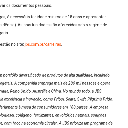
levar os documentos pessoais.
agas, é necessário ter idade mínima de 18 anos e apresentar
idência). As oportunidades são oferecidas sob o regime de
oria.
stão no site:
jbs.com.br/carreiras
.
portfólio diversificado de produtos de alta qualidade, incluindo
s vegetais. A companhia emprega mais de 280 mil pessoas e opera
nadá, Reino Unido, Austrália e China. No mundo todo, a JBS
excelência e inovação, como Friboi, Seara, Swift, Pilgrim’s Pride,
 diariamente à mesa de consumidores em 180 países. A empresa
iesel, colágeno, fertilizantes, envoltórios naturais, soluções
rte, com foco na economia circular. A JBS prioriza um programa de