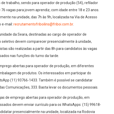
 de trabalho, sendo para operador de produção (54), refilador
de 76 vagas para jovem aprendiz, com idade entre 18 e 23 anos.
mente na unidade, das 7h às 9h, localizada na Via de Acesso
o e-mail:
recrutamentofriboilins
@friboi.com.br
.
nidade da Seara, destinadas ao cargo de operador de
so seletivo devem comparecer presencialmente à unidade,
istas são realizadas a partir das 8h para candidatos às vagas
ssados nas funções do turno da tarde.
mprego abertas para operador de produção, em diferentes
embalagem de produtos. Os interessados em participar do
atsApp (11) 93766-1433. Também é possível se candidatar
 das Comunicações, 333. Basta levar os documentos pessoais.
agas de emprego abertas para operador de produção, em
ressados devem enviar currículo para os WhatsApps: (15) 99618-
didatar presencialmente na unidade, localizada na Rodovia