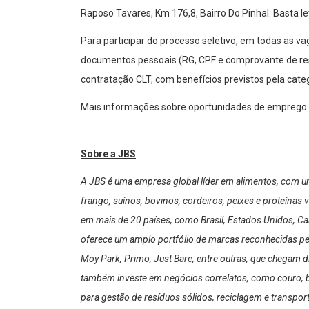
Raposo Tavares, Km 176,8, Bairro Do Pinhal. Basta 
Para participar do processo seletivo, em todas as v
documentos pessoais (RG, CPF e comprovante de res
contratação CLT, com benefícios previstos pela categ
Mais informações sobre oportunidades de emprego e
Sobre a JBS
A JBS é uma empresa global líder em alimentos, com um 
frango, suínos, bovinos, cordeiros, peixes e proteína
em mais de 20 países, como Brasil, Estados Unidos, Ca
oferece um amplo portfólio de marcas reconhecidas pela 
Moy Park, Primo, Just Bare, entre outras, que chegam
também investe em negócios correlatos, como couro, biod
para gestão de resíduos sólidos, reciclagem e transpo