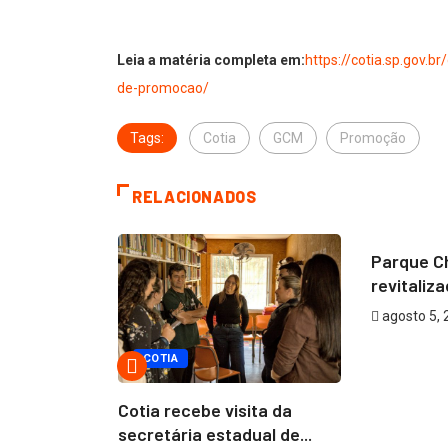
Leia a matéria completa em:
https://cotia.sp.gov.br/
de-promocao/
Tags:
Cotia
GCM
Promoção
RELACIONADOS
ULO / MUNDO
COTIA
inspeção
Parque Ch
ta pista...
revitaliza
agosto 5, 
COTIA
Cotia recebe visita da
secretária estadual de...