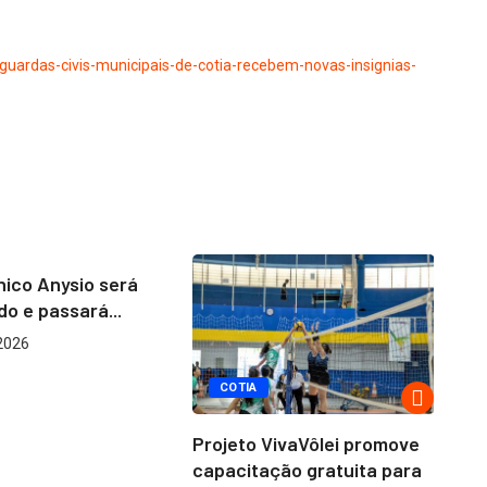
guardas-civis-municipais-de-
cotia-recebem-novas-insignias-
ico Anysio será
Co
do e passará...
es
2026
a
COTIA
Projeto VivaVôlei promove
capacitação gratuita para