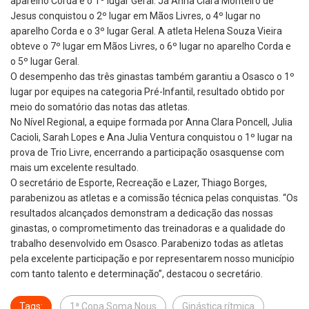
aparelho Corda e o 1º lugar Geral. Já Anna Clara Monteiro de
Jesus conquistou o 2º lugar em Mãos Livres, o 4º lugar no
aparelho Corda e o 3º lugar Geral. A atleta Helena Souza Vieira
obteve o 7º lugar em Mãos Livres, o 6º lugar no aparelho Corda e
o 5º lugar Geral.
O desempenho das três ginastas também garantiu a Osasco o 1º
lugar por equipes na categoria Pré-Infantil, resultado obtido por
meio do somatório das notas das atletas.
No Nível Regional, a equipe formada por Anna Clara Poncell, Julia
Cacioli, Sarah Lopes e Ana Julia Ventura conquistou o 1º lugar na
prova de Trio Livre, encerrando a participação osasquense com
mais um excelente resultado.
O secretário de Esporte, Recreação e Lazer, Thiago Borges,
parabenizou as atletas e a comissão técnica pelas conquistas. “Os
resultados alcançados demonstram a dedicação das nossas
ginastas, o comprometimento das treinadoras e a qualidade do
trabalho desenvolvido em Osasco. Parabenizo todas as atletas
pela excelente participação e por representarem nosso município
com tanto talento e determinação”, destacou o secretário.
Tags:
1ª Copa Soma Nous
Ginástica rítmica