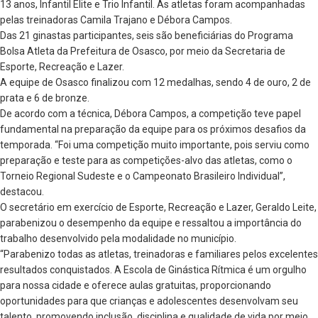
13 anos, Infantil Elite e Trio Infantil. As atletas foram acompanhadas
pelas treinadoras Camila Trajano e Débora Campos.
Das 21 ginastas participantes, seis são beneficiárias do Programa
Bolsa Atleta da Prefeitura de Osasco, por meio da Secretaria de
Esporte, Recreação e Lazer.
A equipe de Osasco finalizou com 12 medalhas, sendo 4 de ouro, 2 de
prata e 6 de bronze.
De acordo com a técnica, Débora Campos, a competição teve papel
fundamental na preparação da equipe para os próximos desafios da
temporada. “Foi uma competição muito importante, pois serviu como
preparação e teste para as competições-alvo das atletas, como o
Torneio Regional Sudeste e o Campeonato Brasileiro Individual”,
destacou.
O secretário em exercício de Esporte, Recreação e Lazer, Geraldo Leite,
parabenizou o desempenho da equipe e ressaltou a importância do
trabalho desenvolvido pela modalidade no município.
“Parabenizo todas as atletas, treinadoras e familiares pelos excelentes
resultados conquistados. A Escola de Ginástica Rítmica é um orgulho
para nossa cidade e oferece aulas gratuitas, proporcionando
oportunidades para que crianças e adolescentes desenvolvam seu
talento, promovendo inclusão, disciplina e qualidade de vida por meio