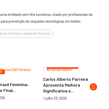
ma entidade sem fins lucrativos, criado por profissionais da
s para prevenção de sequelas neurológicas em bebês.
egendo Cérebros Salvando Futuros
ESPORTES
ÚLTIMAS NOTÍCIAS
ES
Carlos Alberto Parreira
rasil Feminina:
Di
Apresenta Melhora
 Final...
De
Significativa e...
2026
j
julho 23, 2026