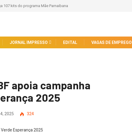
do PS André Sacco neste sábado,(8)
JORNAL IMPRESSO
EDITAL
VAGAS DE EMPREGO
BF apoia campanha
perança 2025
4, 2025
324