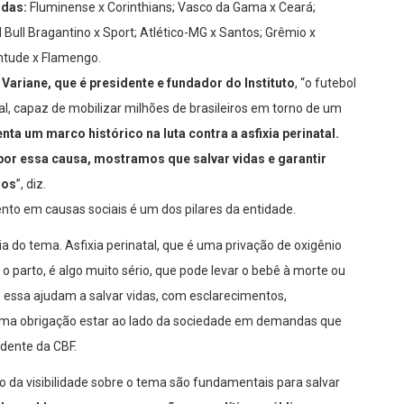
idas:
Fluminense x Corinthians; Vasco da Gama x Ceará;
 Bull Bragantino x Sport; Atlético-MG x Santos; Grêmio x
entude x Flamengo.
l Variane, que é presidente e fundador do Instituto
, “o futebol
l, capaz de mobilizar milhões de brasileiros em torno de um
ta um marco histórico na luta contra a asfixia perinatal.
or essa causa, mostramos que salvar vidas e garantir
dos
”, diz.
to em causas sociais é um dos pilares da entidade.
 do tema. Asfixia perinatal, que é uma privação de oxigênio
 parto, é algo muito sério, que pode levar o bebê à morte ou
essa ajudam a salvar vidas, com esclarecimentos,
é uma obrigação estar ao lado da sociedade em demandas que
idente da CBF.
o da visibilidade sobre o tema são fundamentais para salvar