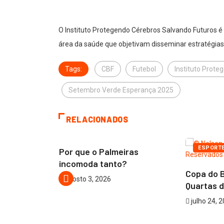
O Instituto Protegendo Cérebros Salvando Futuros é u
área da saúde que objetivam disseminar estratégia
Tags:
CBF
Futebol
Instituto Prot
Setembro Verde Esperança 2025
RELACIONADOS
ARTIGOS
JAIRO GIOVENARDI
ESPORT
Por que o Palmeiras
incomoda tanto?
sume
Copa do B
agosto 3, 2026
esa e
Quartas de
julho 24, 