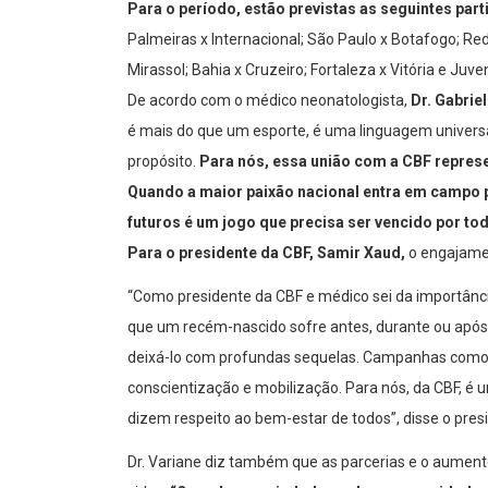
Para o período, estão previstas as seguintes part
Palmeiras x Internacional; São Paulo x Botafogo; Red
Mirassol; Bahia x Cruzeiro; Fortaleza x Vitória e Juv
De acordo com o médico neonatologista,
Dr. Gabrie
é mais do que um esporte, é uma linguagem universa
propósito.
Para nós, essa união com a CBF represen
Quando a maior paixão nacional entra em campo p
futuros é um jogo que precisa ser vencido por to
Para o presidente da CBF, Samir Xaud,
o engajamen
“Como presidente da CBF e médico sei da importância
que um recém-nascido sofre antes, durante ou após o
deixá-lo com profundas sequelas. Campanhas como 
conscientização e mobilização. Para nós, da CBF, 
dizem respeito ao bem-estar de todos”, disse o pres
Dr. Variane diz também que as parcerias e o aument