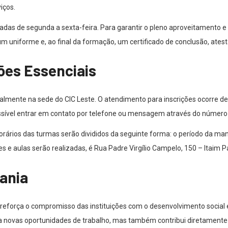
iços.
adas de segunda a sexta-feira. Para garantir o pleno aproveitamento e
m uniforme e, ao final da formação, um certificado de conclusão, atest
ões Essenciais
almente na sede do CIC Leste. O atendimento para inscrições ocorre de 
possível entrar em contato por telefone ou mensagem através do número
rios das turmas serão divididos da seguinte forma: o período da manhã
 e aulas serão realizadas, é Rua Padre Virgílio Campelo, 150 – Itaim Pa
ania
lo reforça o compromisso das instituições com o desenvolvimento social 
ra novas oportunidades de trabalho, mas também contribui diretament