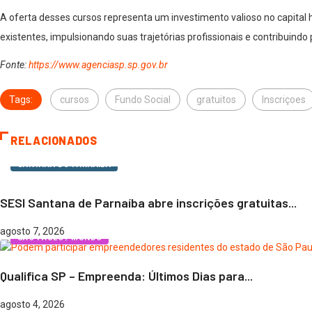
A oferta desses cursos representa um investimento valioso no capita
existentes, impulsionando suas trajetórias profissionais e contribuindo
Fonte:
https://www.agenciasp.sp.gov.br
Tags:
cursos
Fundo Social
gratuitos
Inscriçoes
RELACIONADOS
SANTANA DO PARNAÍBA
SESI Santana de Parnaíba abre inscrições gratuitas...
agosto 7, 2026
SÃO PAULO / MUNDO
Qualifica SP – Empreenda: Últimos Dias para...
agosto 4, 2026
DESTAQUES
ELEIÇÕES