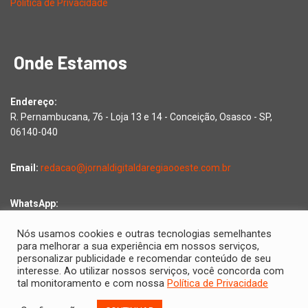
Política de Privacidade
Onde Estamos
Endereço:
R. Pernambucana, 76 - Loja 13 e 14 - Conceição, Osasco - SP,
06140-040
Email:
redacao@jornaldigitaldaregiaooeste.com.br
WhatsApp:
Falar com a redação
Nós usamos cookies e outras tecnologias semelhantes
para melhorar a sua experiência em nossos serviços,
personalizar publicidade e recomendar conteúdo de seu
interesse. Ao utilizar nossos serviços, você concorda com
Copyright © 2026 Jornal Digital da Região Oeste | Desenvolvido
tal monitoramento e com nossa
Política de Privacidade
por
2D Comunicações