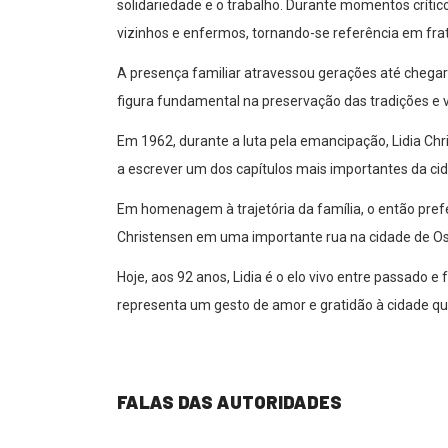
solidariedade e o trabalho. Durante momentos crític
vizinhos e enfermos, tornando-se referência em frat
A presença familiar atravessou gerações até chegar a
figura fundamental na preservação das tradições e
Em 1962, durante a luta pela emancipação, Lidia Ch
a escrever um dos capítulos mais importantes da ci
Em homenagem à trajetória da família, o então prefe
Christensen em uma importante rua na cidade de O
Hoje, aos 92 anos, Lidia é o elo vivo entre passado e
representa um gesto de amor e gratidão à cidade que
FALAS DAS AUTORIDADES