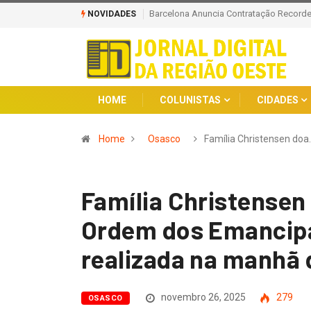
o Clube Catalão em Negócio Milionário
Fiocruz Homenageia Cientistas Vítimas
NOVIDADES
HOME
COLUNISTAS
CIDADES
Home
Osasco
Família Christensen doa
Família Christensen 
Ordem dos Emancip
realizada na manhã 
novembro 26, 2025
279
OSASCO