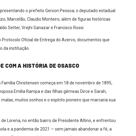
epresentando o prefeito Gerson Pessoa; o deputado estadual
izo, Marcelão, Claudio Monteiro; além de figuras históricas
do Setter, Vrejhi Sanazar e Francisco Rossi.
 do Protocolo Oficial de Entrega do Acervo, documentos que
 da instituição.
E COM A HISTÓRIA DE OSASCO
da Família Christensen começa em 18 de novembro de 1895,
esposa Emília Rampa e das filhas gêmeas Dirce e Sarah,
alas, muitos sonhos e o espírito pioneiro que marcaria sua
e Lorena, no então bairro de Presidente Altino, e enfrentou
nhola e a pandemia de 2021 — sem jamais abandonar a fé, a