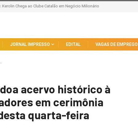
 do AI-5: Um Resgate Histórico da Ciência e Democracia
JORNAL IMPRESSO
EDITAL
VAGAS DE EMPREGO
…
doa acervo histórico à
adores em cerimônia
desta quarta-feira