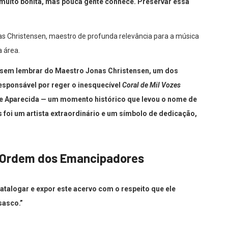
é muito bonita, mas pouca gente conhece. Preservar essa
nas Christensen, maestro de profunda relevância para a música
a área.
co sem lembrar do Maestro Jonas Christensen, um dos
esponsável por reger o inesquecível
Coral de Mil Vozes
a de Aparecida — um momento histórico que levou o nome de
s foi um artista extraordinário e um símbolo de dedicação,
a Ordem dos Emancipadores
alogar e expor este acervo com o respeito que ele
sasco.”