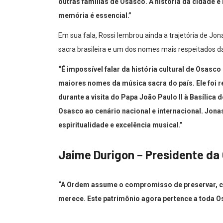
outras famílias de Osasco. A história da cidade 
memória é essencial.”
Em sua fala, Rossi lembrou ainda a trajetória de Jo
sacra brasileira e um dos nomes mais respeitados d
“É impossível falar da história cultural de Osas
maiores nomes da música sacra do país. Ele foi r
durante a visita do Papa João Paulo II à Basílic
Osasco ao cenário nacional e internacional. Jona
espiritualidade e excelência musical.”
Jaime Durigon – Presidente d
“A Ordem assume o compromisso de preservar, cat
merece. Este patrimônio agora pertence a toda O