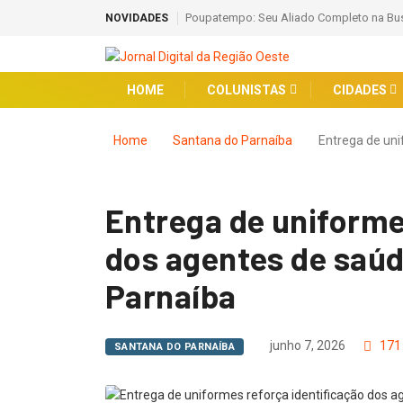
Poupatempo: Seu Aliado Completo na Busc
NOVIDADES
HOME
COLUNISTAS
CIDADES
Home
Santana do Parnaíba
Entrega de un
Entrega de uniforme
dos agentes de saú
Parnaíba
junho 7, 2026
171
SANTANA DO PARNAÍBA