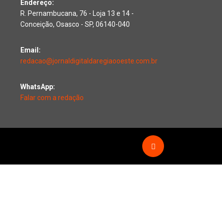
Endereço:
R. Pernambucana, 76 - Loja 13 e 14 -
Conceição, Osasco - SP, 06140-040
Email:
redacao@jornaldigitaldaregiaooeste.com.br
WhatsApp:
Falar com a redação