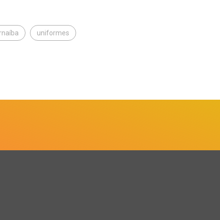
rnaíba
uniformes