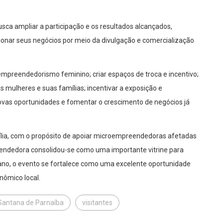
usca ampliar a participação e os resultados alcançados,
nar seus negócios por meio da divulgação e comercialização
o empreendedorismo feminino; criar espaços de troca e incentivo;
s mulheres e suas famílias; incentivar a exposição e
novas oportunidades e fomentar o crescimento de negócios já
ília, com o propósito de apoiar microempreendedoras afetadas
eendedora consolidou-se como uma importante vitrine para
a ano, o evento se fortalece como uma excelente oportunidade
ômico local.
Santana de Parnaíba
visitantes