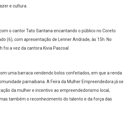
zer e cultura.
 com o cantor Tato Santana encantando o público no Coreto
ado (6), com apresentação de Lenner Andrade, às 15h. No
h foi a vez da cantora Kivia Pascoal.
a com uma barraca vendendo bolos confeitados, em que a renda
 comunidade parnaibana. A Feira da Mulher Empreendedora já se
zação da mulher e incentivo ao empreendedorismo local,
mas também o reconhecimento do talento e da força das