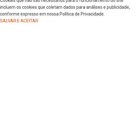
Cookies que não são necessários para o funcionamento do site
incluem os cookies que coletam dados para análises e publicidade,
conforme expresso em nossa Política de Privacidade.
SALVAR E ACEITAR
HOME
COLUNISTAS
DR. JORGE HENRIQUE
DRA. LUANA KAREN OLIVEIRA
ELSA OLIVEIRA
EDGAR DE SOUZA
GREGORIO MAGLIO
JAIRO GIOVENARDI
MARLUCI ZANELATO