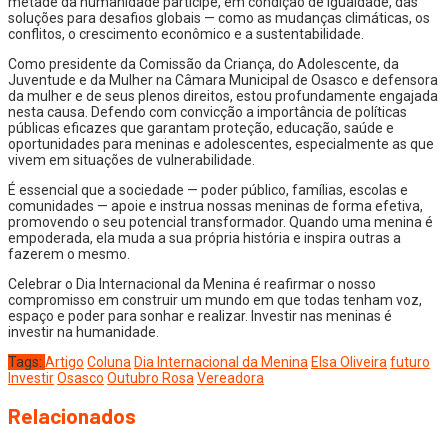
metade da humanidade participe, em condição de igualdade, das
soluções para desafios globais — como as mudanças climáticas, os
conflitos, o crescimento econômico e a sustentabilidade.
Como presidente da Comissão da Criança, do Adolescente, da
Juventude e da Mulher na Câmara Municipal de Osasco e defensora
da mulher e de seus plenos direitos, estou profundamente engajada
nesta causa. Defendo com convicção a importância de políticas
públicas eficazes que garantam proteção, educação, saúde e
oportunidades para meninas e adolescentes, especialmente as que
vivem em situações de vulnerabilidade.
É essencial que a sociedade — poder público, famílias, escolas e
comunidades — apoie e instrua nossas meninas de forma efetiva,
promovendo o seu potencial transformador. Quando uma menina é
empoderada, ela muda a sua própria história e inspira outras a
fazerem o mesmo.
Celebrar o Dia Internacional da Menina é reafirmar o nosso
compromisso em construir um mundo em que todas tenham voz,
espaço e poder para sonhar e realizar. Investir nas meninas é
investir na humanidade.
Tags:
Artigo
Coluna
Dia Internacional da Menina
Elsa Oliveira
futuro
Investir
Osasco
Outubro Rosa
Vereadora
Relacionados