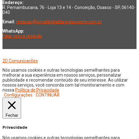
Endereço:
R. Pernambucana, 76 - Loja 13 e 14 - Conceição, Osasco - SP, 06140-
040
Email:
redacao@jornaldigitaldaregiaooeste.com.br
WhatsApp:
Falar com a redação
Copyright © 2026 Jornal Digital da Região Oeste | Desenvolvido por
2D Comunicações
Nós usamos cookies e outras tecnologias semelhantes para
melhorar a sua experiência em nossos serviços, personalizar
publicidade e recomendar conteúdo de seu interesse. Ao utilizar
nossos serviços, você concorda com tal monitoramento e com
nossa
Política de Privacidade
Configurações
CONTINUAR
Fechar
Privacidade
Nós usamos cookies e outras tecnologias semelhantes para