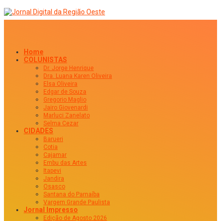
Home
COLUNISTAS
Dr. Jorge Henrique
Dra. Luana Karen Oliveira
Elsa Oliveira
Edgar de Souza
Gregorio Maglio
Jairo Giovenardi
Marluci Zanelato
Selma Cezar
CIDADES
Barueri
Cotia
Cajamar
Embu das Artes
Itapevi
Jandira
Osasco
Santana do Parnaíba
Vargem Grande Paulista
Jornal Impresso
Edição de Agosto 2026