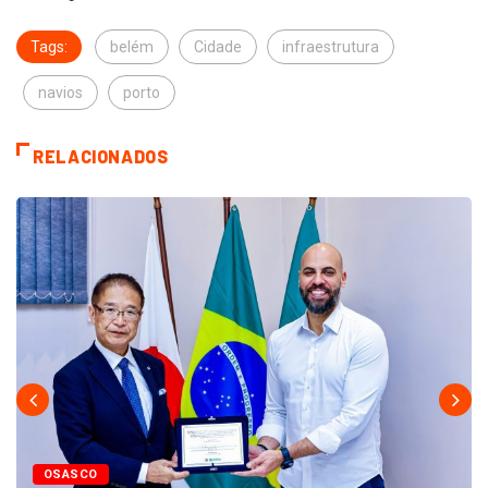
Tags:
belém
Cidade
infraestrutura
navios
porto
RELACIONADOS
OSASCO