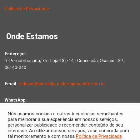
Política de Privacidade
Onde Estamos
Endereço:
R. Pernambucana, 76 - Loja 13 e 14 - Conceição, Osasco - SP,
06140-040
Email:
redacao@jornaldigitaldaregiaooeste.com.br
WhatsApp:
Falar com a redação
Nós usamos cookies e outras tecnologias semelhantes
para melhorar a sua experiência em nossos serviços,
personalizar publicidade e recomendar conteúdo de seu
interesse. Ao utilizar nossos serviços, você concorda com
Copyright © 2026 Jornal Digital da Região Oeste | Desenvolvido
tal monitoramento e com nossa
Política de Privacidade