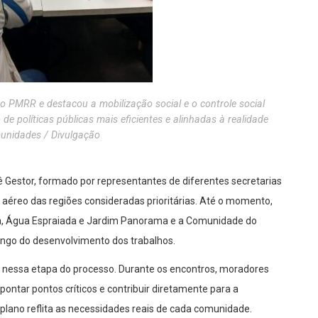
o PMRR e destacou a mobilização social e o controle social
e políticas públicas mais eficientes e alinhadas à realidade
unidades / Divulgação
ê Gestor, formado por representantes de diferentes secretarias
o aéreo das regiões consideradas prioritárias. Até o momento,
ola, Água Espraiada e Jardim Panorama e a Comunidade do
longo do desenvolvimento dos trabalhos.
l nessa etapa do processo. Durante os encontros, moradores
pontar pontos críticos e contribuir diretamente para a
 plano reflita as necessidades reais de cada comunidade.