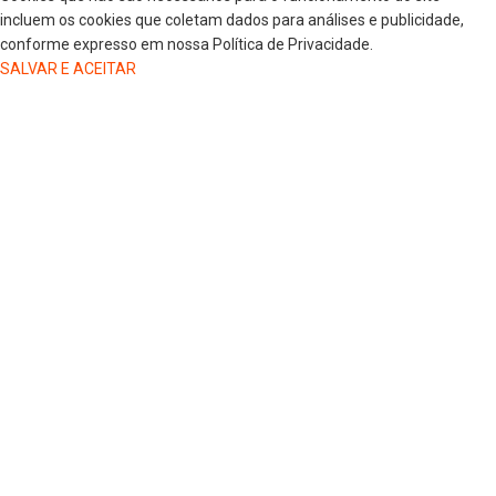
incluem os cookies que coletam dados para análises e publicidade,
conforme expresso em nossa Política de Privacidade.
SALVAR E ACEITAR
HOME
COLUNISTAS
DR. JORGE HENRIQUE
DRA. LUANA KAREN OLIVEIRA
ELSA OLIVEIRA
EDGAR DE SOUZA
GREGORIO MAGLIO
JAIRO GIOVENARDI
MARLUCI ZANELATO