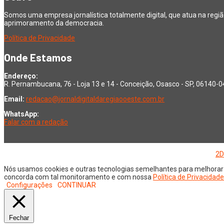
Somos uma empresa jornalística totalmente digital, que atua na regi
aprimoramento da democracia.
Política de Privacidade
Onde Estamos
Endereço:
R. Pernambucana, 76 - Loja 13 e 14 - Conceição, Osasco - SP, 06140-
Email:
redacao@jornaldigitaldaregiaooeste.com.br
WhatsApp:
Falar com a redação
Copyright © 2026 Jornal Digital da Região Oeste | Desenvolvido por
2D
Nós usamos cookies e outras tecnologias semelhantes para melhorar a
concorda com tal monitoramento e com nossa
Política de Privacidade
Configurações
CONTINUAR
Fechar