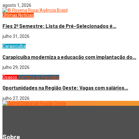
agosto 1, 2026
Últimas Notícias
Fies 2º Semestre: Lista de Pré-Selecionados é...
julho 31, 2026
Carapicuíba
Carapicuíba moderniza a educação com implantação do...
julho 29, 2026
Osasco
Santana do Parnaíba
Oportunidades na Região Oeste: Vagas com salários...
julho 27, 2026
Sobre