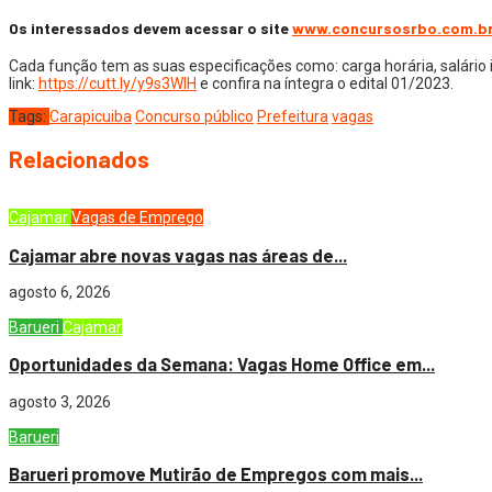
Os interessados devem acessar o site
www.concursosrbo.com.b
Cada função tem as suas especificações como: carga horária, salário i
link:
https://cutt.ly/y9s3WlH
e confira na íntegra o edital 01/2023.
Tags:
Carapicuiba
Concurso público
Prefeitura
vagas
Relacionados
Cajamar
Vagas de Emprego
Cajamar abre novas vagas nas áreas de...
agosto 6, 2026
Barueri
Cajamar
Oportunidades da Semana: Vagas Home Office em...
agosto 3, 2026
Barueri
Barueri promove Mutirão de Empregos com mais...