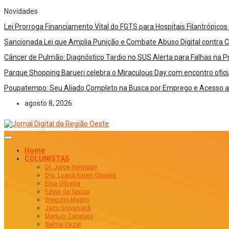
Novidades
Lei Prorroga Financiamento Vital do FGTS para Hospitais Filantrópico
Sancionada Lei que Amplia Punição e Combate Abuso Digital contra 
Câncer de Pulmão: Diagnóstico Tardio no SUS Alerta para Falhas na
Parque Shopping Barueri celebra o Miraculous Day com encontro oficial
Poupatempo: Seu Aliado Completo na Busca por Emprego e Acesso a M
agosto 8, 2026
Home
COLUNISTAS
Dr. Jorge Henrique
Dra. Luana Karen Oliveira
Elsa Oliveira
Edgar de Souza
Gregorio Maglio
Jairo Giovenardi
Marluci Zanelato
Selma Cezar