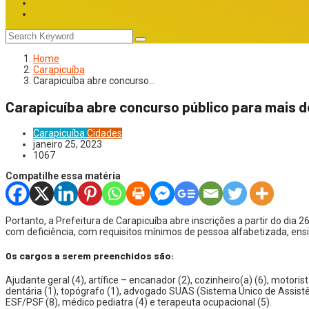
Home
Carapicuíba
Carapicuíba abre concurso…
Carapicuíba abre concurso público para mais 
Carapicuíba
Cidades
janeiro 25, 2023
1067
Compatilhe essa matéria
Portanto, a Prefeitura de Carapicuíba abre inscrições a partir do dia
com deficiência, com requisitos mínimos de pessoa alfabetizada, ens
Os cargos a serem preenchidos são:
Ajudante geral (4), artífice – encanador (2), cozinheiro(a) (6), motori
dentária (1), topógrafo (1), advogado SUAS (Sistema Único de Assistênc
ESF/PSF (8), médico pediatra (4) e terapeuta ocupacional (5).