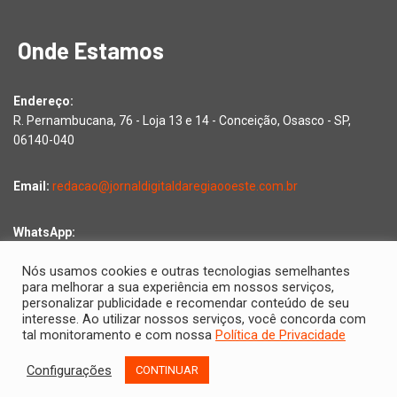
Onde Estamos
Endereço:
R. Pernambucana, 76 - Loja 13 e 14 - Conceição, Osasco - SP,
06140-040
Email:
redacao@jornaldigitaldaregiaooeste.com.br
WhatsApp:
Falar com a redação
Nós usamos cookies e outras tecnologias semelhantes
para melhorar a sua experiência em nossos serviços,
personalizar publicidade e recomendar conteúdo de seu
interesse. Ao utilizar nossos serviços, você concorda com
Copyright © 2026 Jornal Digital da Região Oeste | Desenvolvido
tal monitoramento e com nossa
Política de Privacidade
por
2D Comunicações
Configurações
CONTINUAR