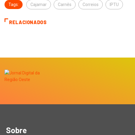
Tags:
Cajamar
Carnês
Correios
IPTU
RELACIONADOS
Sobre