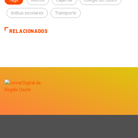
Tags:
Alunos
Cajamar
colégio do futuro
ônibus escolares
Transporte
RELACIONADOS