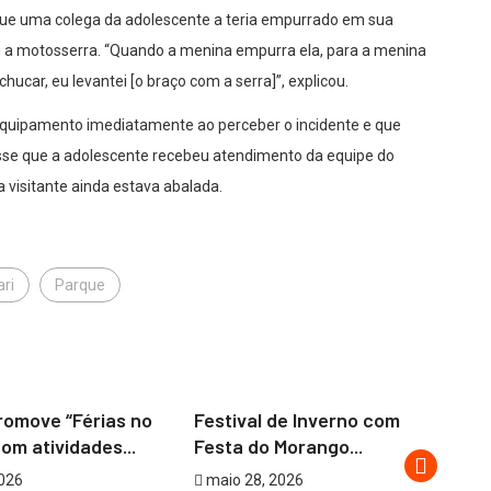
 que uma colega da adolescente a teria empurrado em sua
a motosserra. “Quando a menina empurra ela, para a menina
hucar, eu levantei [o braço com a serra]”, explicou.
equipamento imediatamente ao perceber o incidente e que
sse que a adolescente recebeu atendimento da equipe do
 visitante ainda estava abalada.
ari
Parque
SÃO PAULO / MUNDO
romove “Férias no
Festival de Inverno com
om atividades...
Festa do Morango...
Ju
2026
maio 28, 2026