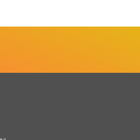
in
a
e o