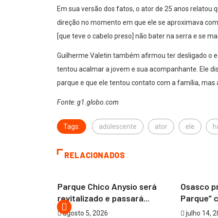
Em sua versão dos fatos, o ator de 25 anos relatou
direção no momento em que ele se aproximava com 
[que teve o cabelo preso] não bater na serra e se mac
Guilherme Valetin também afirmou ter desligado o 
tentou acalmar a jovem e sua acompanhante. Ele di
parque e que ele tentou contato com a família, mas a
Fonte: g1.globo.com
Tags:
adolescente
ator
ele
h
RELACIONADOS
COTIA
OSASCO
Parque Chico Anysio será
Osasco p
revitalizado e passará...
Parque” c
a retórica
agosto 5, 2026
julho 14, 