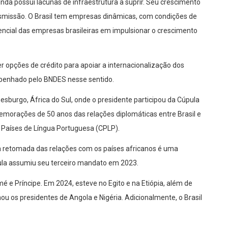
a possui lacunas de infraestrutura a suprir. Seu crescimento
ansmissão. O Brasil tem empresas dinâmicas, com condições de
tencial das empresas brasileiras em impulsionar o crescimento
r opções de crédito para apoiar a internacionalização dos
mpenhado pelo BNDES nesse sentido.
esburgo, África do Sul, onde o presidente participou da Cúpula
orações de 50 anos das relações diplomáticas entre Brasil e
Países de Língua Portuguesa (CPLP).
 a retomada das relações com os países africanos é uma
 Lula assumiu seu terceiro mandato em 2023.
mé e Príncipe. Em 2024, esteve no Egito e na Etiópia, além de
ou os presidentes de Angola e Nigéria. Adicionalmente, o Brasil