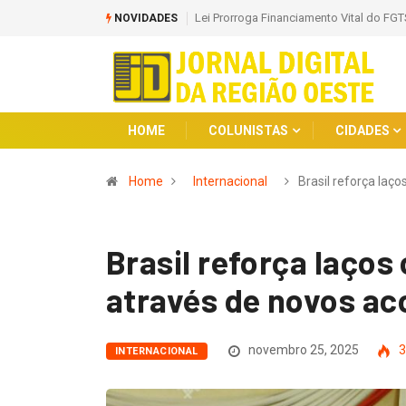
ara Hospitais Filantrópicos do SUS até 2030
Sancionada Lei que Amplia Puniç
NOVIDADES
Adolescentes
HOME
COLUNISTAS
CIDADES
Home
Internacional
Brasil reforça laço
Brasil reforça laç
através de novos a
novembro 25, 2025
3
INTERNACIONAL