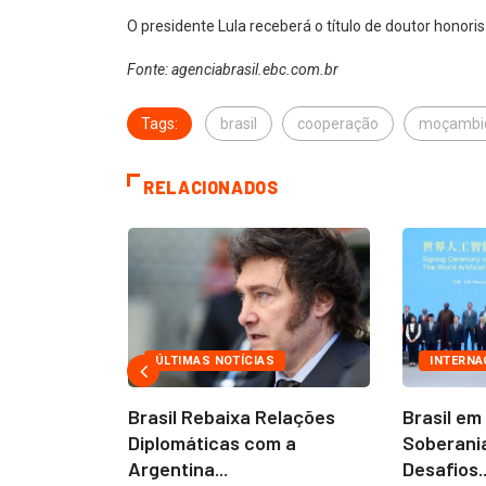
O presidente Lula receberá o título de doutor honor
Fonte: agenciabrasil.ebc.com.br
Tags:
brasil
cooperação
moçambi
RELACIONADOS
ÚLTIMAS NOTÍCIAS
INTERNA
o Quinto
Brasil Rebaixa Relações
Brasil em
na Liga...
Diplomáticas com a
Soberania
Argentina...
Desafios..