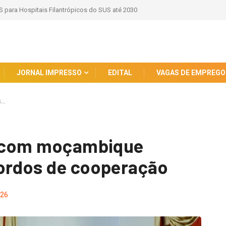
ão e Combate Abuso Digital contra Crianças e
JORNAL IMPRESSO
EDITAL
VAGAS DE EMPREGO
s…
os com moçambique
cordos de cooperação
26