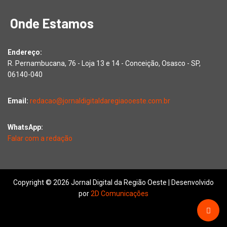
Onde Estamos
Endereço:
R. Pernambucana, 76 - Loja 13 e 14 - Conceição, Osasco - SP,
06140-040
Email:
redacao@jornaldigitaldaregiaooeste.com.br
WhatsApp:
Falar com a redação
Copyright © 2026 Jornal Digital da Região Oeste | Desenvolvido
por
2D Comunicações