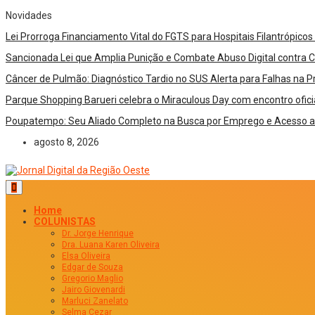
Novidades
Lei Prorroga Financiamento Vital do FGTS para Hospitais Filantrópico
Sancionada Lei que Amplia Punição e Combate Abuso Digital contra 
Câncer de Pulmão: Diagnóstico Tardio no SUS Alerta para Falhas na
Parque Shopping Barueri celebra o Miraculous Day com encontro oficial
Poupatempo: Seu Aliado Completo na Busca por Emprego e Acesso a M
agosto 8, 2026
Home
COLUNISTAS
Dr. Jorge Henrique
Dra. Luana Karen Oliveira
Elsa Oliveira
Edgar de Souza
Gregorio Maglio
Jairo Giovenardi
Marluci Zanelato
Selma Cezar