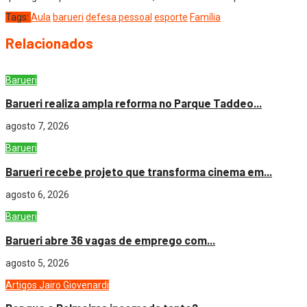
Tags:
Aula
barueri
defesa pessoal
esporte
Família
Relacionados
Barueri
Barueri realiza ampla reforma no Parque Taddeo...
agosto 7, 2026
Barueri
Barueri recebe projeto que transforma cinema em...
agosto 6, 2026
Barueri
Barueri abre 36 vagas de emprego com...
agosto 5, 2026
Artigos
Jairo Giovenardi