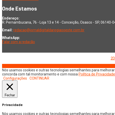
Onde Estamos
Endereço:
R. Pernambucana, 76 - Loja 13 e 14 - Conceição, Osasco - SP, 06140-
Email:
redacao@jornaldigitaldaregiaooeste.com.br
WhatsApp:
Falar com a redação
Copyright © 2026 Jornal Digital da Região Oeste | Desenvolvido por
2D
Nós usamos cookies e outras tecnologias semelhantes para melhorar a
concorda com tal monitoramento e com nossa
Política de Privacidade
Configurações
CONTINUAR
Fechar
Privacidade
Nós usamos cookies e outras tecnologias semelhantes para melhorar 