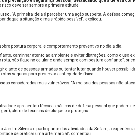
des de prevenção e segurança pessoal, destacando que a defesa com
risco deve ser sempre a primeira atitude.
curso.
“A primeira ideia é perceber uma ação suspeita. A defesa começa 
r daquela situação o mais rápido possível”, explicou.
 sobre postura corporal e comportamento preventivo no dia a dia.
nte, caminhar atento ao ambiente e evitar distrações, como o uso exc
ta, não fique no celular e ande sempre com postura confiante”, orien
diante de pessoas armadas ou tentar lutar quando houver possibilidade
rotas seguras para preservar a integridade física.
oas consideradas mais vulneráveis. “A maioria das pessoas não ataca 
atividade apresentou técnicas básicas de defesa pessoal que podem se
 geri), além de técnicas de bloqueio e proteção.
ardim Silveira e participante das atividades da Sefam, a experiência fo
ontade de praticar uma arte marcial”, comentou.