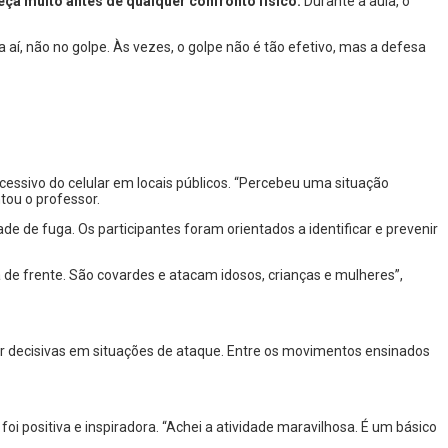
eça muito antes de qualquer confronto físico.
Durante a aula, o
aí, não no golpe. Às vezes, o golpe não é tão efetivo, mas a defesa
essivo do celular em locais públicos. “Percebeu uma situação
tou o professor.
 de fuga. Os participantes foram orientados a identificar e prevenir
de frente. São covardes e atacam idosos, crianças e mulheres”,
r decisivas em situações de ataque. Entre os movimentos ensinados
i positiva e inspiradora. “Achei a atividade maravilhosa. É um básico