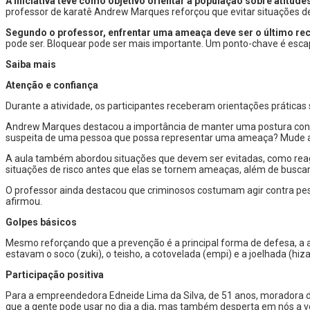
A iniciativa teve como objetivo orientar a população sobre atitu
professor de karatê Andrew Marques reforçou que evitar situações de 
Segundo o professor, enfrentar uma ameaça deve ser o último re
pode ser. Bloquear pode ser mais importante. Um ponto-chave é escapa
Saiba mais
Atenção e confiança
Durante a atividade, os participantes receberam orientações práticas
Andrew Marques destacou a importância de manter uma postura confia
suspeita de uma pessoa que possa representar uma ameaça? Mude a ro
A aula também abordou situações que devem ser evitadas, como reagir 
situações de risco antes que elas se tornem ameaças, além de buscar 
O professor ainda destacou que criminosos costumam agir contra pess
afirmou.
Golpes básicos
Mesmo reforçando que a prevenção é a principal forma de defesa, a 
estavam o soco (zuki), o teisho, a cotovelada (empi) e a joelhada (hiza
Participação positiva
Para a empreendedora Edneide Lima da Silva, de 51 anos, moradora do J
que a gente pode usar no dia a dia, mas também desperta em nós a v