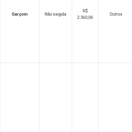
R$
Garçom
Não exigida
Outros
2.360,06