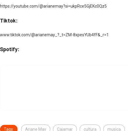
https://youtube.com/@arianemay?si=ukpRce5GjEKc0Qz5
Tiktok:
www.tiktok.com/@arianemay_?_t=ZM-8xpesYUb4fF&_r=1
Spotify:
Tags:
Ariane May
Cajamar
cultura
musica