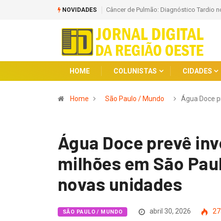
ra Falhas na Prevenção e Rastreamento
Parque Shopping Barueri celebra o Mira
NOVIDADES
Veja aqui!
HOME
COLUNISTAS
CIDADES
Home
São Paulo / Mundo
Água Doce p
Água Doce prevê inv
milhões em São Paul
novas unidades
abril 30, 2026
27
SÃO PAULO / MUNDO