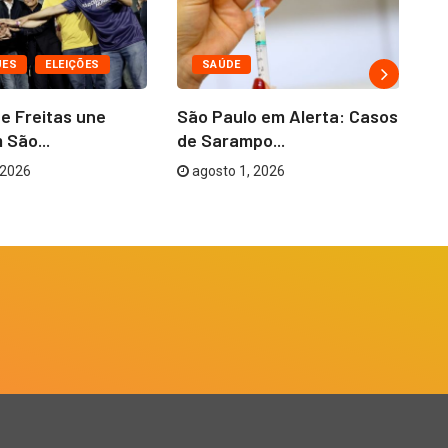
UES
ELEIÇÕES
SAÚDE
de Freitas une
São Paulo em Alerta: Casos
Ag
 São...
de Sarampo...
Am
 2026
agosto 1, 2026