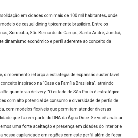
nsolidação em cidades com mais de 100 mil habitantes, onde
odelo de casual dining tipicamente brasileiro. Entre os
nas, Sorocaba, São Bernardo do Campo, Santo André, Jundiaí,
rte dinamismo econômico e perfil aderente ao conceito da
ede, o movimento reforça a estratégia de expansão sustentável
onceito inspirado na “Casa da Família Brasileira”, atraindo
alão quanto via delivery. “O estado de São Paulo é estratégico
des com alto potencial de consumo e diversidade de perfis de
ada, com modelos flexíveis que permitam atender diversas
lidade que fazem parte do DNA da Água Doce. Se você analisar
 temos uma forte aceitação e presença em cidades do interior e
 a nossa capilaridade em regiões com este perfil, além de focar