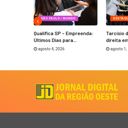
DO
SÃO PAULO / MUNDO
DESTAQ
ições para
Qualifica SP – Empreenda:
Tarcísio 
idiadas...
Últimos Dias para...
direita em
agosto 4, 2026
agosto 1,