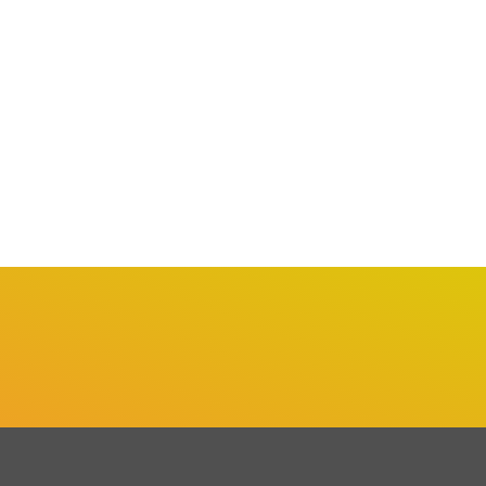
SÃO PAULO / MUNDO
SÃO PAULO / MUNDO
osto Lilás: São Paulo
Sarampo: Grande São
plia Ações Integradas...
Paulo Inicia Vacinação
Ampliada...
agosto 1, 2026
agosto 1, 2026