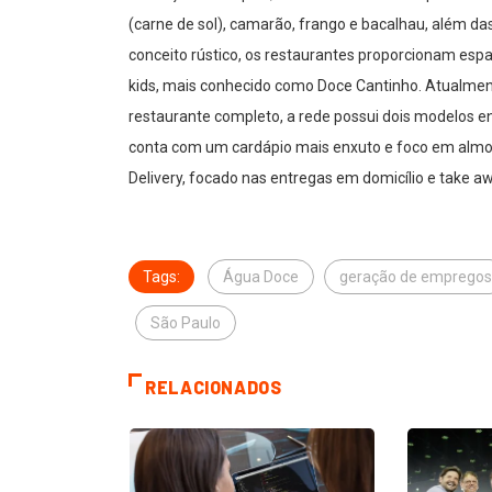
(carne de sol), camarão, frango e bacalhau, além da
conceito rústico, os restaurantes proporcionam esp
kids, mais conhecido como Doce Cantinho. Atualmen
restaurante completo, a rede possui dois modelos 
conta com um cardápio mais enxuto e foco em almoço
Delivery, focado nas entregas em domicílio e take aw
Tags:
Água Doce
geração de empregos
São Paulo
RELACIONADOS