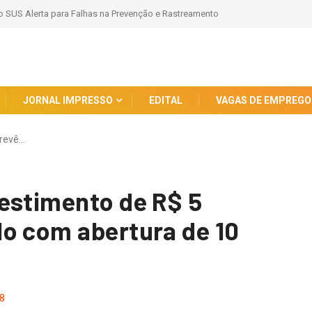
culous Day com encontro oficial de Ladybug e Cat Noir.
JORNAL IMPRESSO
EDITAL
VAGAS DE EMPREGO
revê…
estimento de R$ 5
o com abertura de 10
8