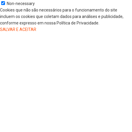
Non-necessary
Cookies que não são necessários para o funcionamento do site
incluem os cookies que coletam dados para análises e publicidade,
conforme expresso em nossa Política de Privacidade.
SALVAR E ACEITAR
HOME
COLUNISTAS
DR. JORGE HENRIQUE
DRA. LUANA KAREN OLIVEIRA
ELSA OLIVEIRA
EDGAR DE SOUZA
GREGORIO MAGLIO
JAIRO GIOVENARDI