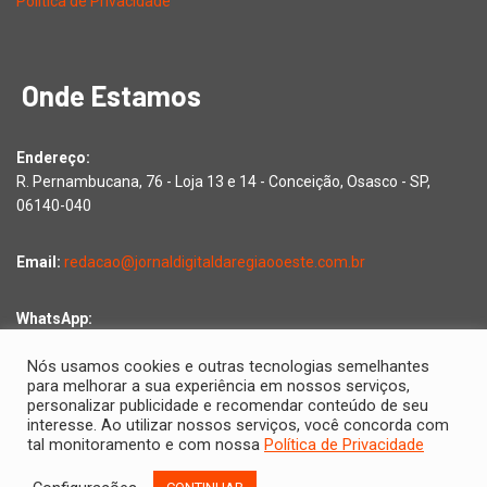
Política de Privacidade
Onde Estamos
Endereço:
R. Pernambucana, 76 - Loja 13 e 14 - Conceição, Osasco - SP,
06140-040
Email:
redacao@jornaldigitaldaregiaooeste.com.br
WhatsApp:
Falar com a redação
Nós usamos cookies e outras tecnologias semelhantes
para melhorar a sua experiência em nossos serviços,
personalizar publicidade e recomendar conteúdo de seu
interesse. Ao utilizar nossos serviços, você concorda com
Copyright © 2026 Jornal Digital da Região Oeste | Desenvolvido
tal monitoramento e com nossa
Política de Privacidade
por
2D Comunicações