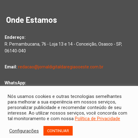
Onde Estamos
Endereço:
R. Pernambucana, 76 - Loja 13 e 14 - Conceição, Osasco - SP,
06140-040
Email:
redacao@jornaldigitaldaregiaooeste.com.br
WhatsApp:
Falar com a redação
Nós usamos cookies e outras tecnologias semelhantes
para melhorar a sua experiência em nossos serviços,
personalizar publicidade e recomendar conteúdo de seu
interesse. Ao utilizar nossos serviços, você concorda com
Copyright © 2026 Jornal Digital da Região Oeste | Desenvolvido
tal monitoramento e com nossa
Política de Privacidade
por
2D Comunicações
Configurações
CONTINUAR