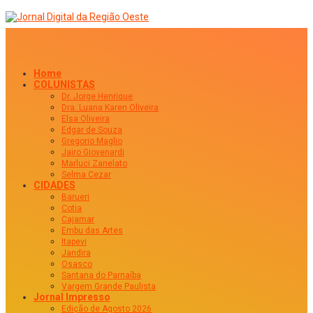
Home
COLUNISTAS
Dr. Jorge Henrique
Dra. Luana Karen Oliveira
Elsa Oliveira
Edgar de Souza
Gregorio Maglio
Jairo Giovenardi
Marluci Zanelato
Selma Cezar
CIDADES
Barueri
Cotia
Cajamar
Embu das Artes
Itapevi
Jandira
Osasco
Santana do Parnaíba
Vargem Grande Paulista
Jornal Impresso
Edição de Agosto 2026