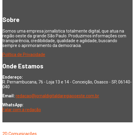
Sobre
Somos uma empresa jornalística totalmente digital, que atua na
região oeste da grande São Paulo. Produzimos informações com
transparência, credibilidade, qualidade e agilidade, buscando
sempre o aprimoramento da democracia.
Política de Privacidade
Onde Estamos
Endereço:
R. Pernambucana, 76 - Loja 13 e 14 - Conceição, Osasco - SP, 06140-
040
Email:
redacao@jornaldigitaldaregiaooeste.com.br
WhatsApp:
Falar com a redação
Copyright © 2026 Jornal Digital da Região Oeste | Desenvolvido por
2D Comunicações