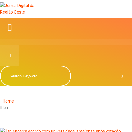
Home
fflch