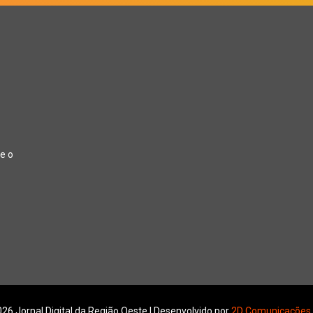
e o
26 Jornal Digital da Região Oeste | Desenvolvido por
2D Comunicações