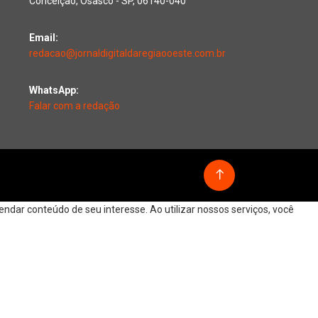
Conceição, Osasco - SP, 06140-040
Email:
redacao@jornaldigitaldaregiaooeste.com.br
WhatsApp:
Falar com a redação
dar conteúdo de seu interesse. Ao utilizar nossos serviços, você