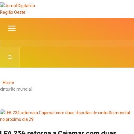
Home
cinturão mundial
LFA 234 retorna a Cajamar com duas