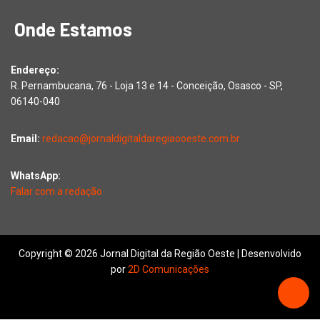
Onde Estamos
Endereço:
R. Pernambucana, 76 - Loja 13 e 14 - Conceição, Osasco - SP,
06140-040
Email:
redacao@jornaldigitaldaregiaooeste.com.br
WhatsApp:
Falar com a redação
Copyright © 2026 Jornal Digital da Região Oeste | Desenvolvido
por
2D Comunicações