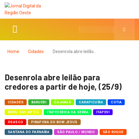
Home
Cidades
Desenrola abre leilão…
Desenrola abre leilão para
credores a partir de hoje, (25/9)
CIDADES
BARUERI
CAJAMAR
CARAPICUÍBA
COTIA
EMBU DAS ARTES
ITAPECERICA DA SERRA
ITAPEVI
OSASCO
PIRAPORA DO BOM JESUS
SANTANA DO PARNAÍBA
SÃO PAULO / MUNDO
SÃO ROQUE