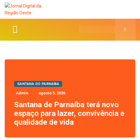
SANTANA DO PARNAÍBA
Admin
agosto 5, 2026
Santana de Parnaíba terá novo
espaço para lazer, convivência e
qualidade de vida