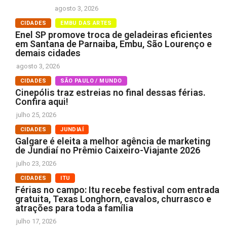
agosto 3, 2026
CIDADES
EMBU DAS ARTES
Enel SP promove troca de geladeiras eficientes
em Santana de Parnaiba, Embu, São Lourenço e
demais cidades
agosto 3, 2026
CIDADES
SÃO PAULO / MUNDO
Cinepólis traz estreias no final dessas férias.
Confira aqui!
julho 25, 2026
CIDADES
JUNDIAÍ
Galgare é eleita a melhor agência de marketing
de Jundiaí no Prêmio Caixeiro-Viajante 2026
julho 23, 2026
CIDADES
ITU
Férias no campo: Itu recebe festival com entrada
gratuita, Texas Longhorn, cavalos, churrasco e
atrações para toda a família
julho 17, 2026