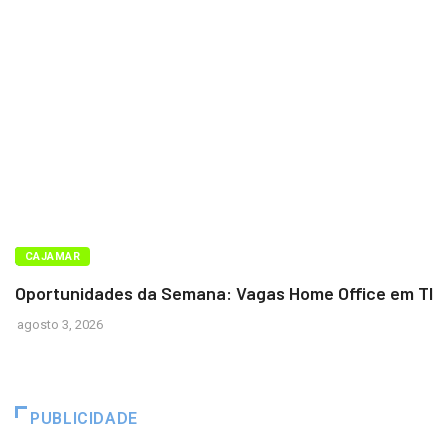
BARUERI
CAJAMAR
Oportunidades da Semana: Vagas Home Office em TI
agosto 3, 2026
PUBLICIDADE