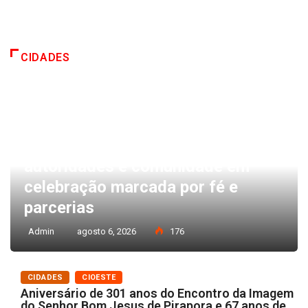
CIDADES
CIDADES
CIOESTE
Aniversário de 301 anos do
Encontro da Imagem do Senhor
Bom Jesus de Pirapora e 67 anos
de Emancipação reúne
autoridades e comunidade em
celebração marcada por fé e
parcerias
Admin
agosto 6, 2026
176
CIDADES
CIOESTE
Aniversário de 301 anos do Encontro da Imagem
do Senhor Bom Jesus de Pirapora e 67 anos de