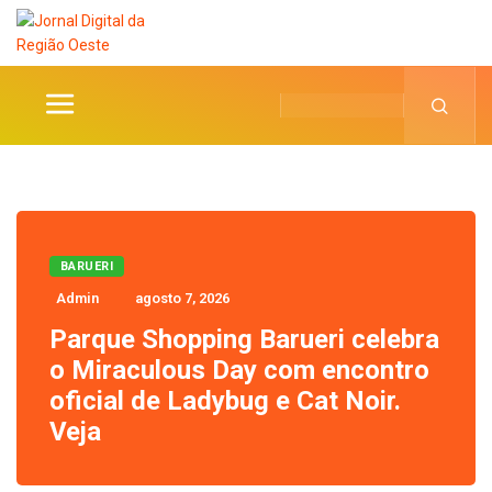
BARUERI
Admin
agosto 7, 2026
Parque Shopping Barueri celebra
o Miraculous Day com encontro
oficial de Ladybug e Cat Noir.
Veja